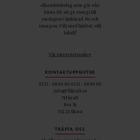
elhandelsbolag som gör vårt
bästa för att ge energi till
vardagen i Sjuhärad. Nu och
imorgon. Välj med hjärtat, välj
lokalt!
Vår integritetspolicy
KONTAKTUPPGIFTER
0321 - 68 60 60
0321 - 68 89 00
info@7hkraft.se
7H kraft
Box 16
532 21 Skara
TRÄFFA OSS