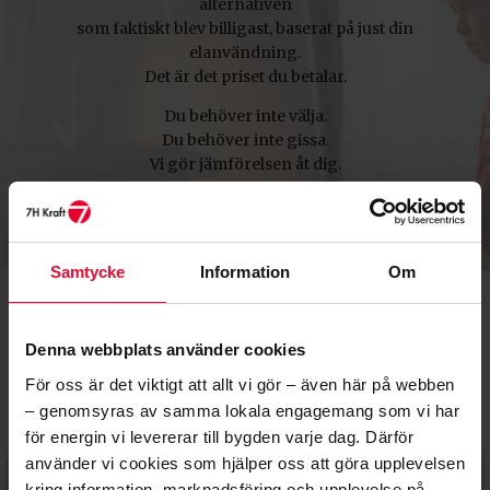
alternativen
som faktiskt blev billigast, baserat på just din
elanvändning.
Det är det priset du betalar.
Du behöver inte välja.
Du behöver inte gissa.
Vi gör jämförelsen åt dig.
Rätt simpelt
om vi får säga det själva
Samtycke
Information
Om
DET HÄR AVTALET ÄR FÖR DIG SOM VILL HA:
Denna webbplats använder cookies
För oss är det viktigt att allt vi gör – även här på webben
– genomsyras av samma lokala engagemang som vi har
för energin vi levererar till bygden varje dag. Därför
använder vi cookies som hjälper oss att göra upplevelsen
kring information, marknadsföring och upplevelse på