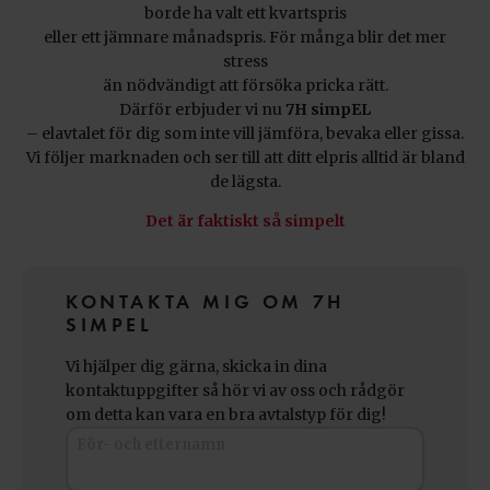
borde ha valt ett kvartspris
eller ett jämnare månadspris. För många blir det mer
stress
än nödvändigt att försöka pricka rätt.
Därför erbjuder vi nu
7H simpEL
– elavtalet för dig som inte vill jämföra, bevaka eller gissa.
Vi följer marknaden och ser till att ditt elpris alltid är bland
de lägsta.
Det är faktiskt så simpelt
KONTAKTA MIG OM 7H
SIMPEL
Vi hjälper dig gärna, skicka in dina
kontaktuppgifter så hör vi av oss och rådgör
om detta kan vara en bra avtalstyp för dig!
För- och efternamn