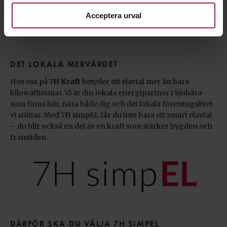
Har 7H simpEL bindningstid?
Acceptera urval
DET LOKALA MERVÄRDET
Hos oss på
7H Kraft
betyder ett elavtal mer än bara
kilowattimmar. Vi är din lokala energipartner i Sjuhära
som finns här, nära både dig och det lokala föreningslivet
vi stöttar. Med 7H simpEL får du inte bara ett smart elavtal
– du blir också en del av en kraft som stärker bygden och
framtiden.
DÄRFÖR SKA DU VÄLJA 7H SIMPEL