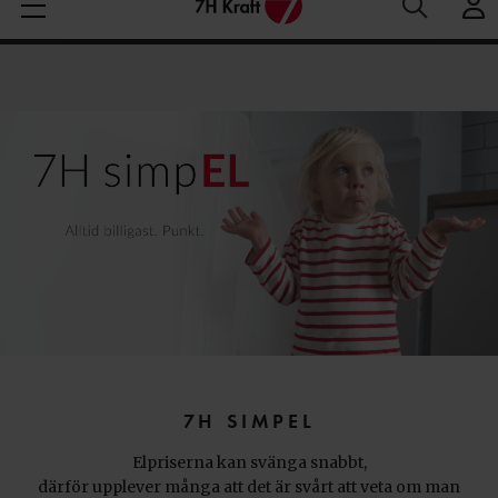
Medelspotpris (1/08-8/08 (SE3):
Spotpris just nu:
1
Aktuella elpriser
28.06 öre/kWh
öre/kWh
7H SIMPEL
Elpriserna kan svänga snabbt,
därför upplever många att det är svårt att veta om man