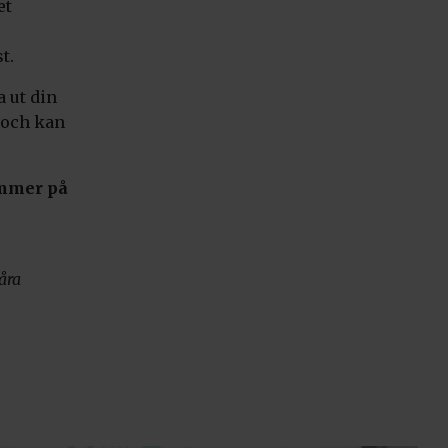
et
t.
a ut din
 och kan
ommer på
åra