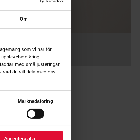
Om
ngagemang som vi har för
a upplevelsen kring
 laddar med små justeringar
v vad du vill dela med oss –
Marknadsföring
ter
Acceptera alla
elnät har