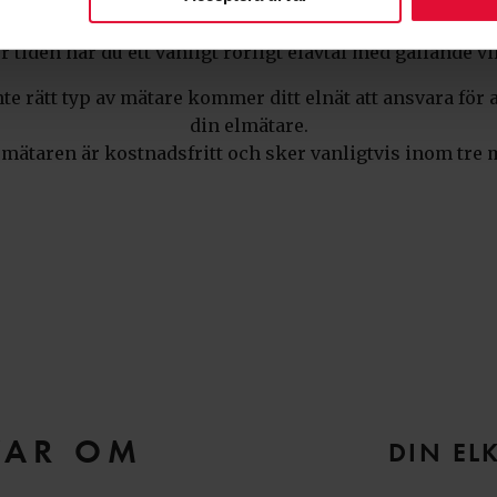
sådan mätning.
 tiden har du ett vanligt rörligt elavtal med gällande vi
te rätt typ av mätare kommer ditt elnät att ansvara för a
din elmätare.
 mätaren är kostnadsfritt och sker vanligtvis inom tre
VAR OM
DIN EL
S