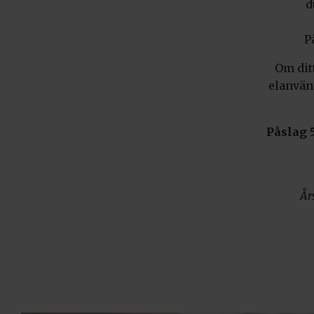
d
P
Om ditt
elanvän
Påslag 
År