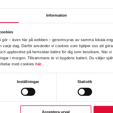
Information
cookies
llt vi gör – även här på webben – genomsyras av samma lokala e
den varje dag. Därför använder vi cookies som hjälper oss att gör
och upplevelse på hemsidan bättre för dig som besökare. När vi
ningar i morgon.
Tillsammans är vi bygdens batteri.
Du väljer själ
arbetar med cookies
här
.
Inställningar
Statistik
HUR GÅR DET TILL?
r att ha detta avtal krävs att du har en elmätare som mä
din förbrukning i aktuell intervall.
Acceptera urval
eställer spotprisavtalet hos oss kontrollerar vi att ditt 