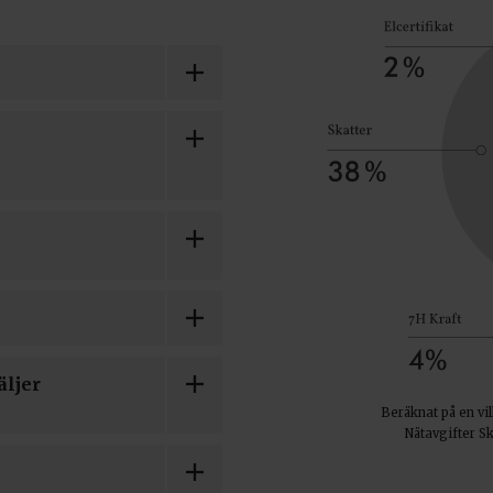
äljer
Beräknat på en vi
Nätavgifter Sk