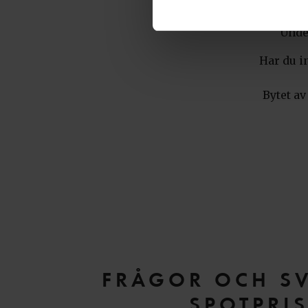
Under
Har du in
Bytet av
FRÅGOR OCH S
SPOTPRI