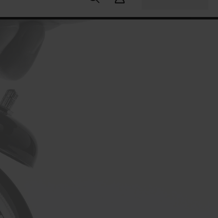
u:
3 öre/kWh
Lägst idag:
3 öre/kWh
Högst idag:
24 öre/kWh