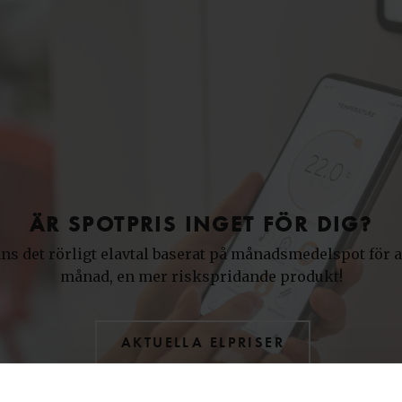
ÄR SPOTPRIS INGET FÖR DIG?
nns det rörligt elavtal baserat på månadsmedelspot för a
månad, en mer riskspridande produkt!
AKTUELLA ELPRISER