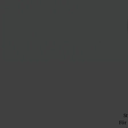
St
För 