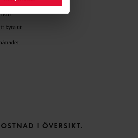
llkor.
tt byta ut
 månader.
KOSTNAD I ÖVERSIKT.