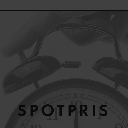
Medelspotpris (1/08-6/08 (SE3):
34.59 öre/kWh
Spotpris just n
SPOTPRIS