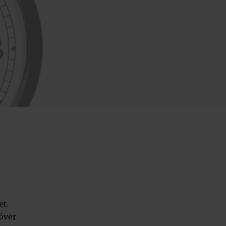
!
et.
höver