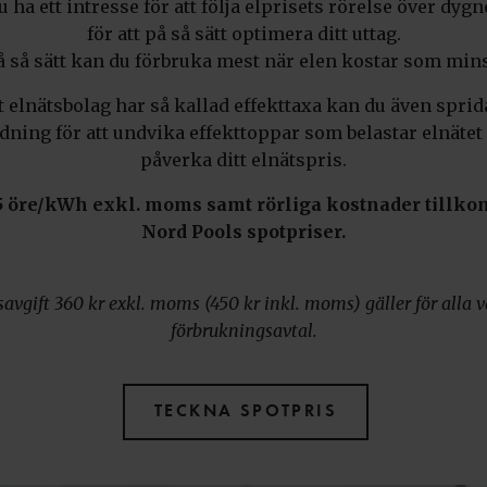
u ha ett intresse för att följa elprisets rörelse över dygn
för att på så sätt optimera ditt uttag.
å så sätt kan du förbruka mest när elen kostar som mins
 elnätsbolag har så kallad effekttaxa kan du även sprid
dning för att undvika effekttoppar som belastar elnätet
påverka ditt elnätspris.
5 öre/kWh exkl. moms samt rörliga kostnader tillk
Nord Pools spotpriser.
savgift 360 kr exkl. moms (450 kr inkl. moms) gäller för alla v
förbrukningsavtal.
TECKNA SPOTPRIS