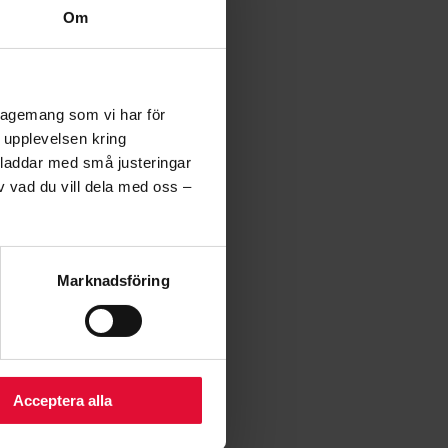
Om
a en flyttanmälan till
m du avregistreras från
ngagemang som vi har för
a upplevelsen kring
 laddar med små justeringar
v vad du vill dela med oss –
Marknadsföring
på att få el levererad till
Acceptera alla