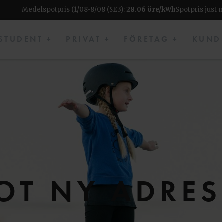
Medelspotpris (1/08-8/08 (SE3):
28.06 öre/kWh
Spotpris just 
STUDENT +
PRIVAT +
FÖRETAG +
KUND
OT NY ADRES