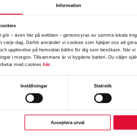
Information
t elavtal på grund av flytt behöver du endast gör
 elavtal med oss upp per automatik samma datum so
cookies
llt vi gör – även här på webben – genomsyras av samma lokala e
ten att flytta med ditt elavtal till en ny adress?
den varje dag. Därför använder vi cookies som hjälper oss att gör
 på 0321-68 89 00
och upplevelse på hemsidan bättre för dig som besökare. När vi
ningar i morgon.
Tillsammans är vi bygdens batteri.
Du väljer själ
arbetar med cookies
här
.
N?
Inställningar
Statistik
bolaget i god tid före inflyttning för att vara säker 
och elhandelsavtal ska tecknas av samma person.
Acceptera urval
L MED 7H KRAFT