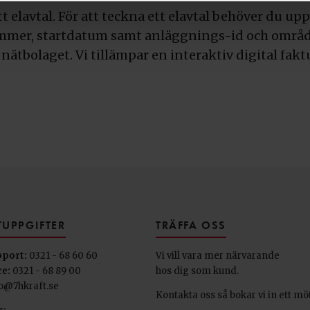
tt elavtal. För att teckna ett elavtal behöver du 
mmer, startdatum samt anläggnings-id och områdes
 nätbolaget. Vi tillämpar en interaktiv digital fak
UPPGIFTER
TRÄFFA OSS
pport:
0321 - 68 60 60
Vi vill vara mer närvarande
e:
0321 - 68 89 00
hos dig som kund.
o@7hkraft.se
Kontakta oss så bokar vi in ett mö