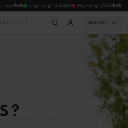
nu:
1 öre/kWh
Lägst idag:
1 öre/kWh
Högst idag:
51 öre/kWh
SERVICE +
ELAVTAL
S?