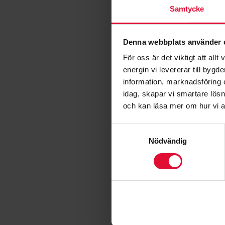
Samtycke
Om du önskar säga upp dit
ditt elnät, så sägs ditt
Denna webbplats använder 
elnätet.
För oss är det viktigt att a
Önskar du se över möjlighe
energin vi levererar till byg
Kontakta vår kundservice
information, marknadsföring 
idag, skapar vi smartare lös
och kan läsa mer om hur vi 
SKA DU FLYTTA I
Samtyckesval
Nödvändig
Anmäl din flytt till elnäts
din nya adress. Elnäts- 
VÄLJ ETT ELAVTA