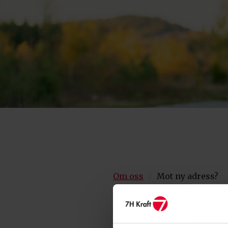
/
Om oss
Mot ny adress?
BRA ATT VE