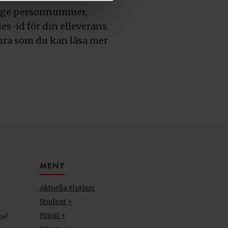
uppge personnummer,
-id för din elleverans.
tura som du kan läsa mer
MENY
Aktuella elpriser
Student +
Privat +
te!