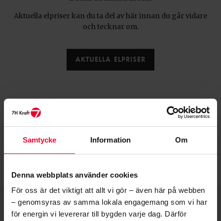
Aktuella elpriser kan du ta del av här innan du går vidare
och tecknar om.
AKTUELLA ELPRISER
Samtycke
Information
Om
Logga in med BankID
Denna webbplats använder cookies
För oss är det viktigt att allt vi gör – även här på webben
– genomsyras av samma lokala engagemang som vi har
för energin vi levererar till bygden varje dag. Därför