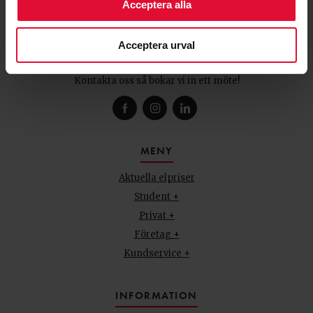
Acceptera alla
TRÄFFA OSS
Acceptera urval
Vi vill vara mer närvarande
hos dig som kund.
Kontakta oss så bokar vi in ett möte!
MENY
Aktuella elpriser
Student +
Privat +
Företag +
Kundservice +
INFORMATION