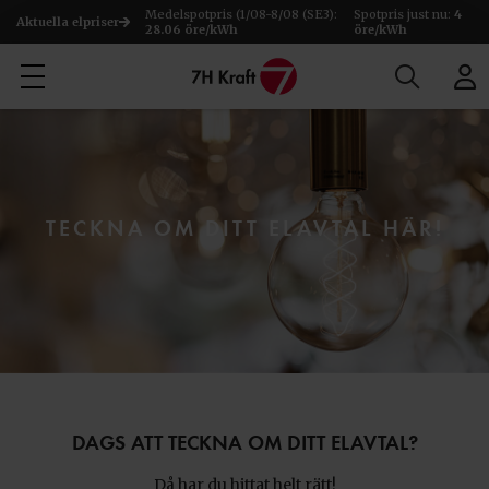
Medelspotpris (1/08-8/08 (SE3):
Spotpris just nu:
4
Aktuella elpriser
28.06 öre/kWh
öre/kWh
TECKNA OM DITT ELAVTAL HÄR!
DAGS ATT TECKNA OM DITT ELAVTAL?
Då har du hittat helt rätt!