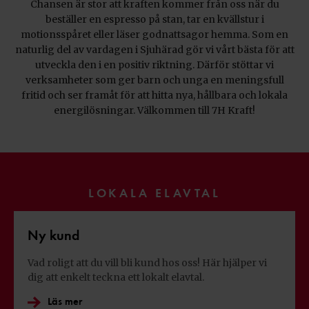
Chansen är stor att kraften kommer från oss när du
beställer en espresso på stan, tar en kvällstur i
motionsspåret eller läser godnattsagor hemma. Som en
naturlig del av vardagen i Sjuhärad gör vi vårt bästa för att
utveckla den i en positiv riktning. Därför stöttar vi
verksamheter som ger barn och unga en meningsfull
fritid och ser framåt för att hitta nya, hållbara och lokala
energilösningar. Välkommen till 7H Kraft!
LOKALA ELAVTAL
Ny kund
Vad roligt att du vill bli kund hos oss! Här hjälper vi
dig att enkelt teckna ett lokalt elavtal.
Läs mer