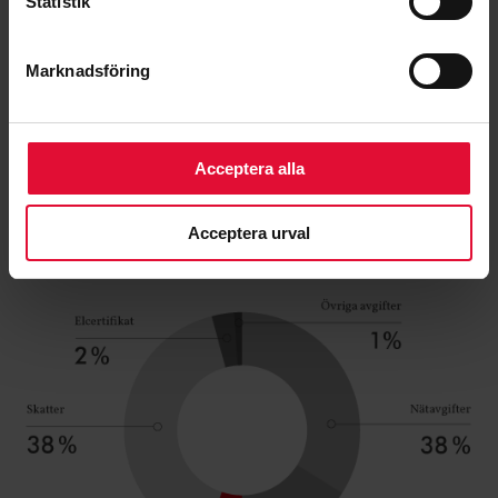
Statistik
Vad gör ni för Sjuhärad?
Marknadsföring
Elavtal – fast eller rörligt?
Acceptera alla
Hur sätts elpriset?
Acceptera urval
DIN ELKOSTNAD I ÖVERSIKT