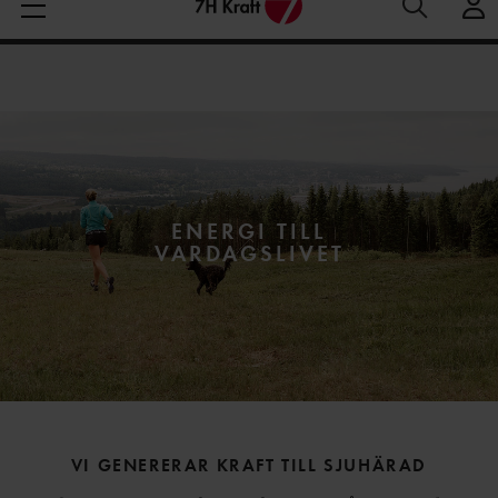
Medelspotpris (1/08-8/08 (SE3):
Spotpris just nu:
44
Aktuella elpriser
28.06 öre/kWh
öre/kWh
ENERGI TILL
VARDAGSLIVET
VI GENERERAR KRAFT TILL SJUHÄRAD