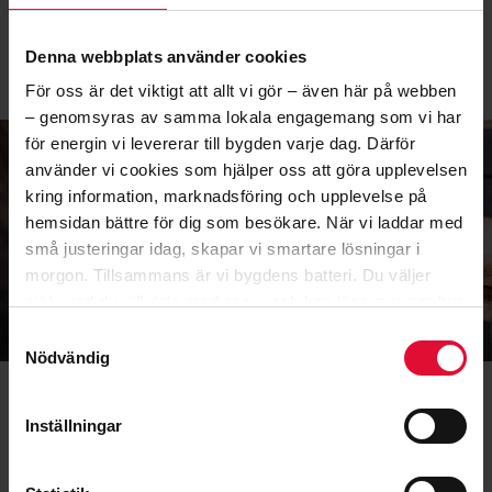
Välkommen att höra av dig med dina funderingar, stora
som små, om el i allmänhet eller ditt elavtal. Du når oss på
0321-68 89 00 eller
info@7hkraft.se
Denna webbplats använder cookies
För oss är det viktigt att allt vi gör – även här på webben
– genomsyras av samma lokala engagemang som vi har
för energin vi levererar till bygden varje dag. Därför
använder vi cookies som hjälper oss att göra upplevelsen
SÄNK ELRÄKNINGEN
kring information, marknadsföring och upplevelse på
MED SOLKRAFT!
hemsidan bättre för dig som besökare. När vi laddar med
små justeringar idag, skapar vi smartare lösningar i
morgon.
Tillsammans är vi bygdens batteri.
Du väljer
LÄS MER HÄR
själv vad du vill dela med oss – och kan läsa mer om hur
vi arbetar med cookies
här
.
Samtyckesval
Nödvändig
Inställningar
VANLIGA FRÅGOR OCH FUNDERINGAR
Varför 7H Kraft?