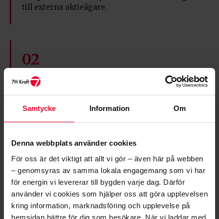
till externa aktieägare.
02
Personlig service.
Vi svarar när du ringer – inga callcenter på
andra sidan landet.
Samtycke
Information
Om
Denna webbplats använder cookies
03
För oss är det viktigt att allt vi gör – även här på webben
Enkelt byte.
– genomsyras av samma lokala engagemang som vi har
Vi sköter uppsägningen hos ditt nuvarande
för energin vi levererar till bygden varje dag. Därför
elbolag åt dig.
använder vi cookies som hjälper oss att göra upplevelsen
kring information, marknadsföring och upplevelse på
hemsidan bättre för dig som besökare. När vi laddar med