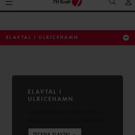
Medelspotpris (1/08-6/08 (SE3):
Spotpris just nu:
7
Aktuella elpriser
34.59 öre/kWh
öre/kWh
ELAVTAL I ULRICEHAMN
ELAVTAL I
ULRICEHAMN
Lokalt elbolag sedan 1996 –
pengarna stannar i Sjuhärad.
TECKNA ELAVTAL →