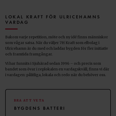
LOKAL KRAFT FÖR ULRICEHAMNS
VARDAG
Bakom varje repetition, möte och ny idé finns människor
som vågar satsa. När du väljer 7H Kraft som elbolag i
Ulricehamn är du med och laddar bygden för fler initiativ
och framtida framgångar.
Vi har funnits i Sjuhärad sedan 1996 – och precis som
bandet som övar i replokalen en vardagskväll, finns vi där
i vardagen: pålitliga, lokala och redo när du behöver oss.
BRA ATT VETA
BYGDENS BATTERI