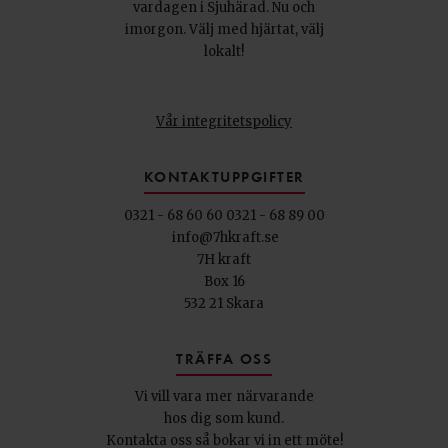
vardagen i Sjuhärad. Nu och
imorgon. Välj med hjärtat, välj
lokalt!
Vår integritetspolicy
KONTAKTUPPGIFTER
0321 - 68 60 60
0321 - 68 89 00
info@7hkraft.se
7H kraft
Box 16
532 21 Skara
TRÄFFA OSS
Vi vill vara mer närvarande
hos dig som kund.
Kontakta oss så bokar vi in ett möte!