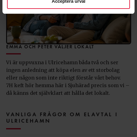
Acceptera urval
EMMA OCH PETER VÄLJER LOKALT
Vi är uppvuxna i Ulricehamn båda två och ser
ingen anledning att köpa elen av ett storbolag
eller någon som inte riktigt förstår vårt behov.
7H keft hör hemma här i Sjuhärad precis som vi –
då känns det självklart att hålla det lokalt.
VANLIGA FRÅGOR OM ELAVTAL I
ULRICEHAMN