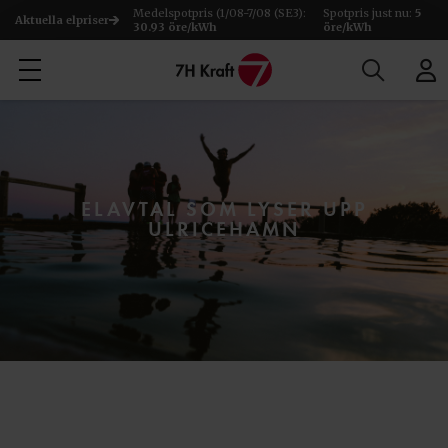
Medelspotpris (1/08-7/08 (SE3):
Spotpris just nu:
5
Aktuella elpriser
30.93 öre/kWh
öre/kWh
ELAVTAL SOM LYSER UPP
ULRICEHAMN