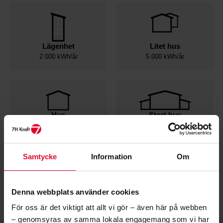
Lägenhet
Litet hus
2 000 kWh/år
5 000 kWh/år
Hus
Stort hus
20 000 kWh/år
40 000 kWh/år
Samtycke
Information
Om
ANGE MANUELLT
Denna webbplats använder cookies
För oss är det viktigt att allt vi gör – även här på webben
– genomsyras av samma lokala engagemang som vi har