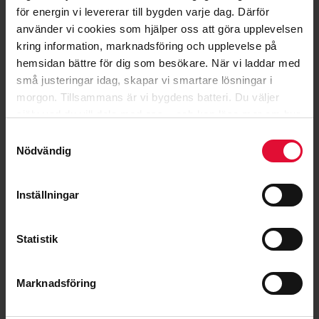
för energin vi levererar till bygden varje dag. Därför
använder vi cookies som hjälper oss att göra upplevelsen
kring information, marknadsföring och upplevelse på
hemsidan bättre för dig som besökare. När vi laddar med
små justeringar idag, skapar vi smartare lösningar i
7H Kraft
är ett lokalt
morgon.
Tillsammans är vi bygdens batteri.
Du väljer
elhandelsbolag som gör vårt
själv vad du vill dela med oss – och kan läsa mer om hur
bästa för att ge energi till
vi arbetar med cookies
här
.
Samtyckesval
vardagen i Sjuhärad. Nu och
Nödvändig
imorgon. Välj med hjärtat, välj
lokalt!
Inställningar
Vår integritetspolicy
Statistik
KONTAKTUPPGIFTER
Marknadsföring
0321 - 68 60 60
0321 - 68 89 00
info@7hkraft.se
7H kraft