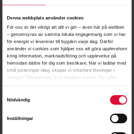
Att nyttja din lokala el är inte svårt. Börja med att
välja privat eller företag nedan, så hjälper vi dig att
Denna webbplats använder cookies
skräddarsy ett elavtal efter dina behov.
För oss är det viktigt att allt vi gör – även här på webben
– genomsyras av samma lokala engagemang som vi har
PRIVAT
FÖRETAG
för energin vi levererar till bygden varje dag. Därför
använder vi cookies som hjälper oss att göra upplevelsen
kring information, marknadsföring och upplevelse på
hemsidan bättre för dig som besökare. När vi laddar med
små justeringar idag, skapar vi smartare lösningar i
morgon.
Tillsammans är vi bygdens batteri.
Du väljer
NYINFLYTTAD?
själv vad du vill dela med oss – och kan läsa mer om hur
SÄNK DIN ELKOSTNAD!
vi arbetar med cookies
här
.
Samtyckesval
Nödvändig
Är du nyinflyttad och har fått ett anvisat elpris?
Då kan du enkelt sänka din elkostnad genom
att aktivt välja ett elavtal som passar just dig.
Inställningar
LÄS MER HÄR!