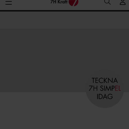
Medelspotpris (1/08-7/08 (SE3):
Spotpris just nu:
6
Aktuella elpriser
30.93 öre/kWh
öre/kWh