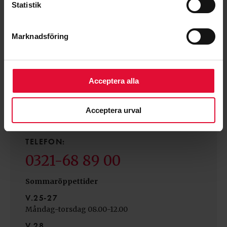
Statistik
Marknadsföring
Acceptera alla
KUNDSERVICE
Undrar du något som rör el eller ditt elavtal? Ring eller
mejla oss så hjälper vi dig.
Acceptera urval
TELEFON:
0321-68 89 00
Sommaröppettider
V.25-27
Måndag-torsdag 08.00-12.00
V.28