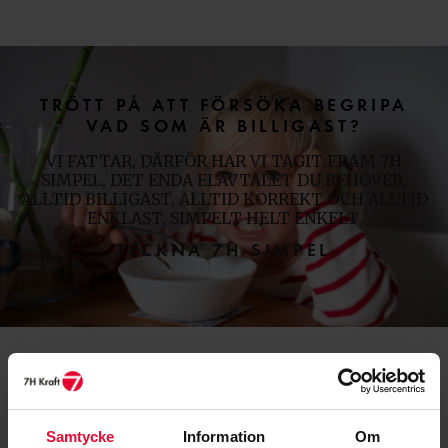
TRÖTT PÅ ATT FÖRSÖKA BEGRIPA
VAD SOM ÄR BILLIGAST?
VI FATTAR, DÄRFÖR HAR VI TAGIT FRAM 7H
SIMPEL, DET ENDA ELAVTALET DU BEHÖVER,
ALLTID BILLIGAST, ALLTID KORREKT OCH ALLTID
ENKLAST, SIMPELT HELT ENKELT.
TECKNA 7H SIMPEL
Samtycke
Information
Om
BESTÄLL LOKAL ENERGI HÄR