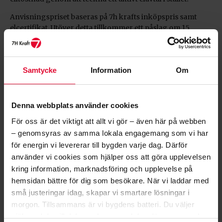
Anvisningspriset baseras på 7h krafts inköpspris samt
elcertifikat. Utöver detta tillkommer ett påslag om 15
öre/kWh (18,75 öre/kWh inklusive moms). Därutöver
tillkommer en årsavgift på 360 kr (450 kr inklusive moms).
Samtycke
Information
Om
TECKNA RÖRLIGT PRIS OCH SÄNK
KOSTNADEN
Denna webbplats använder cookies
Ett rörligt pris har ett påslag på 2,2 öre i stället för
För oss är det viktigt att allt vi gör – även här på webben
anvisningsprisets 15 öre, vilket gör att du sänker din
– genomsyras av samma lokala engagemang som vi har
kostnad med 12,8 öre/kWh (16 öre/kWh inklusive moms)
för energin vi levererar till bygden varje dag. Därför
om du tecknar ett rörligt pris i stället för anvisningspris!
använder vi cookies som hjälper oss att göra upplevelsen
kring information, marknadsföring och upplevelse på
hemsidan bättre för dig som besökare. När vi laddar med
MER INFORMATION OCH TECKNA
ELAVTAL
små justeringar idag, skapar vi smartare lösningar i
morgon.
Tillsammans är vi bygdens batteri.
Du väljer
Teckna elavtal här
själv vad du vill dela med oss – och kan läsa mer om hur