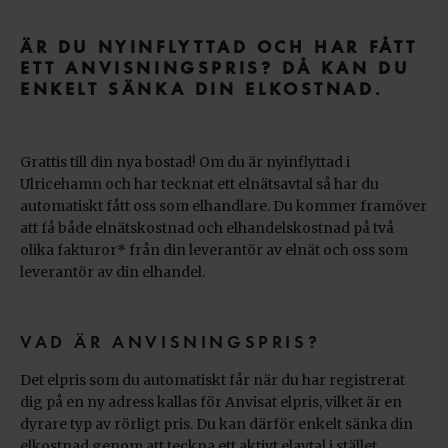
ÄR DU NYINFLYTTAD OCH HAR FÅTT
ETT ANVISNINGSPRIS? DÅ KAN DU
ENKELT SÄNKA DIN ELKOSTNAD.
Grattis till din nya bostad! Om du är nyinflyttad i
Ulricehamn och har tecknat ett elnätsavtal så har du
automatiskt fått oss som elhandlare. Du kommer framöver
att få både elnätskostnad och elhandelskostnad på två
olika fakturor* från din leverantör av elnät och oss som
leverantör av din elhandel.
VAD ÄR ANVISNINGSPRIS?
Det elpris som du automatiskt får när du har registrerat
dig på en ny adress kallas för Anvisat elpris, vilket är en
dyrare typ av rörligt pris. Du kan därför enkelt sänka din
elkostnad genom att teckna ett aktivt elavtal i stället.