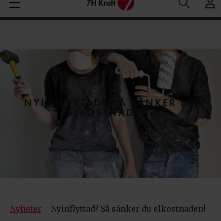
Medelspotpris (1/08-7/08 (SE3):
Spotpris just nu:
6
Aktuella elpriser
30.93 öre/kWh
öre/kWh
NYINFLYTTAD? SÅ SÄNKER DU
ELKOSTNADEN!
Nyheter
Nyinflyttad? Så sänker du elkostnaden!
/