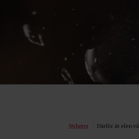
VÄL
/
Nyheter
Därför är elen vä