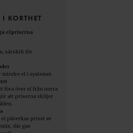
 I KORTHET
öga elpriserna
, särskilt för
oder
 mindre el i systemet.
tet
tt föra över el från norra
gör att priserna skiljer
åden.
pa
 el påverkas priset av
mix, där gas