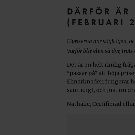
DÄRFÖR ÄR 
(FEBRUARI 
Elpriserna har stigit igen, 
Varför blir elen så dyr, trot
Det är en helt rimlig frå
”passar på” att höja prise
Elmarknaden fungerar helt
samtidigt, och just nu d
Nathalie, Certifierad elha