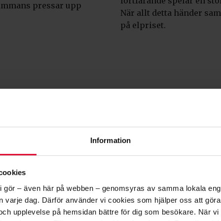
fortfarande spelar en stor
sammans pressar upp
När allt detta händer sam
på elpriset.
 MEN INTE ALLTID DÄR DEN BEHÖV
Sverige, särskilt i norra delarna av landet. Probleme
behövs, i rätt tid.
Information
a i elnätet gör att elen inte når fram i tillräcklig
ill betydligt högre priser där jämfört med i norr.
cookies
a elnätet, men det är stora projekt som tar tid. Det
llt vi gör – även här på webben – genomsyras av samma lokala e
den varje dag. Därför använder vi cookies som hjälper oss att gör
AR EL BLIR PRISET HÖGRE
och upplevelse på hemsidan bättre för dig som besökare. När vi