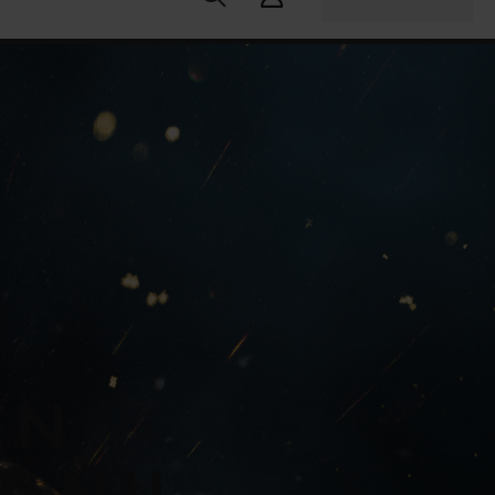
u:
0 öre/kWh
Lägst idag:
0 öre/kWh
Högst idag:
10 öre/kWh
EN