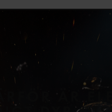
Medelspotpris (1/08-9/08 (SE3):
25.37 öre/kWh
Spotpris just n
ÄRFÖR ÄR EL