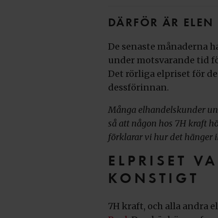
DÄRFÖR ÄR ELEN 
De senaste månaderna har
under motsvarande tid fö
Det rörliga elpriset för 
dessförinnan.
Många elhandelskunder undra
så att någon hos 7H kraft höj
förklarar vi hur det hänger 
ELPRISET V
KONSTIGT
7H kraft, och alla andra