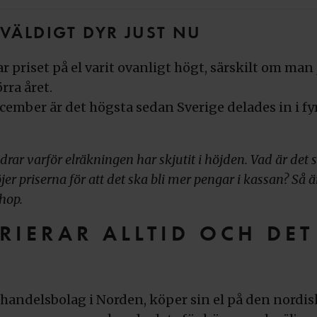
VÄLDIGT DYR JUST NU
 priset på el varit ovanligt högt, särskilt om man
rra året.
december är det högsta sedan Sverige delades in i
r varför elräkningen har skjutit i höjden. Vad är det
er priserna för att det ska bli mer pengar i kassan? Så är
ihop.
ARIERAR ALLTID OCH DET
 elhandelsbolag i Norden, köper sin el på den nord