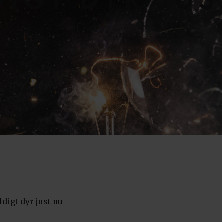
DIGT DYR JUS
ldigt dyr just nu