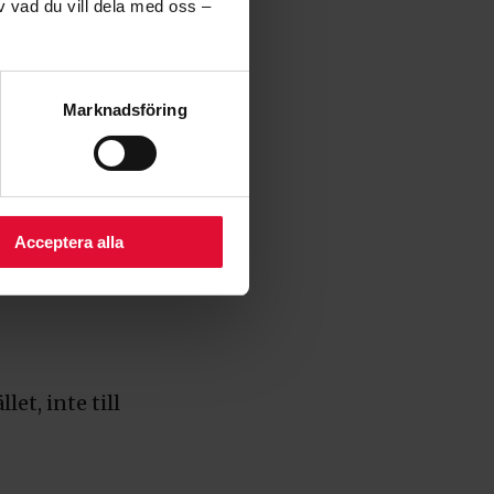
v vad du vill dela med oss –
 länder i Europa.
as och andra fossila
r, slår det direkt
Marknadsföring
ÄKNINGEN?
Acceptera alla
let, inte till