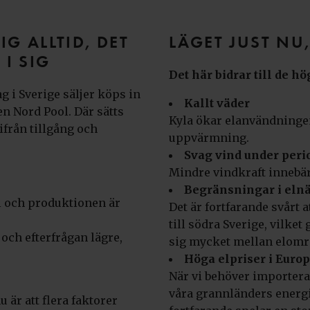
IG ALLTID, DET
LÄGET JUST NU,
 I SIG
Det här bidrar till de h
g i Sverige säljer köps in
Kallt väder
n Nord Pool. Där sätts
Kyla ökar elanvändningen
tifrån tillgång och
uppvärmning.
Svag vind under peri
Mindre vindkraft innebär
Begränsningar i elnä
 och produktionen är
Det är fortfarande svårt a
till södra Sverige, vilket 
 och efterfrågan lägre,
sig mycket mellan elomr
Höga elpriser i Euro
När vi behöver importera
våra grannländers energi
u är att flera faktorer