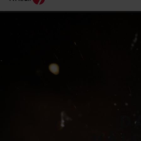
Aktuella elpriser
D