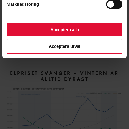
Marknadsföring
VAD HÄNDER NÄR PERIODEN LÖPER
UT?
Acceptera alla
KAN JAG TECKNA OM JAG INTE ÄR
KUND HOS 7H KRAFT?
Acceptera urval
ELPRISET SVÄNGER – VINTERN ÄR
ALLTID DYRAST