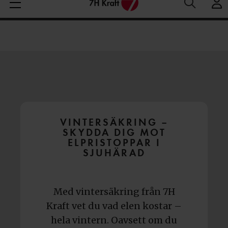
Medelspotpris (1/08-8/08 (SE3):
Spotpris just nu:
4
Aktuella elpriser
28.06 öre/kWh
öre/kWh
VINTERSÄKRING –
SKYDDA DIG MOT
ELPRISTOPPAR I
SJUHÄRAD
Med vintersäkring från 7H
Kraft vet du vad elen kostar –
hela vintern. Oavsett om du