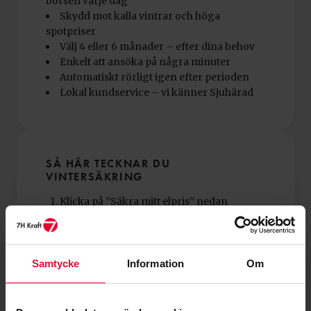
börsen varje dag
Skydd mot kalla vintrar och höga
spotpriser
Välj 4 eller 6 månader – efter dina behov
Enkelt att ansöka på några minuter
Automatiskt rörligt igen efter perioden
Lokal kundservice – vi känner Sjuhärad
SÅ HÄR TECKNAR DU
VINTERSÄKRING
Klicka på ”Säkra mitt elpris” nedan
Välj period – 4 eller 6 månader
Fyll i dina uppgifter
Klart – bekräftelse skickas till din e-post
Samtycke
Information
Om
Behöver du hjälp? Ring oss på
0321–68 89 00
.