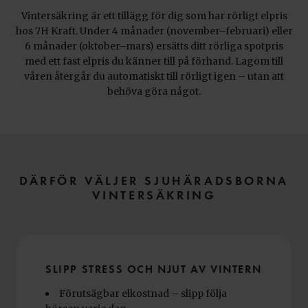
Vintersäkring är ett tillägg för dig som har rörligt elpris
hos 7H Kraft. Under 4 månader (november–februari) eller
6 månader (oktober–mars) ersätts ditt rörliga spotpris
med ett fast elpris du känner till på förhand. Lagom till
våren återgår du automatiskt till rörligt igen – utan att
behöva göra något.
DÄRFÖR VÄLJER SJUHÄRADSBORNA
VINTERSÄKRING
SLIPP STRESS OCH NJUT AV VINTERN
Förutsägbar elkostnad – slipp följa