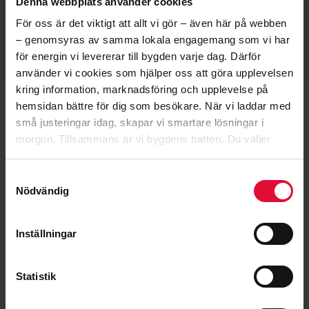
Denna webbplats använder cookies
SÄKRA MITT ELPRIS
För oss är det viktigt att allt vi gör – även här på webben
– genomsyras av samma lokala engagemang som vi har
för energin vi levererar till bygden varje dag. Därför
använder vi cookies som hjälper oss att göra upplevelsen
kring information, marknadsföring och upplevelse på
hemsidan bättre för dig som besökare. När vi laddar med
små justeringar idag, skapar vi smartare lösningar i
VANLIGA FRÅGOR OM
VINTERSÄKRING
morgon.
Tillsammans är vi bygdens batteri.
Du väljer
själv vad du vill dela med oss – och kan läsa mer om hur
vi arbetar med cookies
här
.
KOMMER JAG TJÄNA PÅ
Samtyckesval
VINTERSÄKRING?
Nödvändig
Inställningar
HUR LÅNG PERIOD KAN JAG VÄLJA?
Statistik
VAD GÄLLER OM JAG ÅNGRAR MIG?