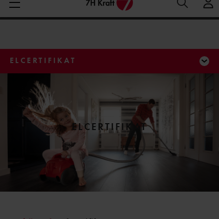
Medelspotpris (1/08-8/08 (SE3):
Spotpris just nu:
1
Aktuella elpriser
28.06 öre/kWh
öre/kWh
ELCERTIFIKAT
ELCERTIFIKAT