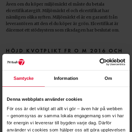
Även om du köper miljömärkt el måste du betala
elcertifikatavgift. Miljömärkt el och elcertifikat har
nämligen olika syften. Miljömärkt el är en garanti från
leverantören att den el du köper är grön. Elcertifikat är
däremot ett stödsystem som riksdagen har beslutat om.
HÖJD KVOTPLIKT FR O M 2016 OCH
2018
För att nå Sveriges klimatmål fattade riksdagen den 21
oktober 2015 beslut om att öka kvotplikten för
Samtycke
Information
Om
elcertifikaten. Höjningen medför en ökad kostnad för dig
som kund.
Under 2017 ändrades bestämmelserna igen vilket innebär
Denna webbplats använder cookies
ytterligare förändringar på kvoter fr o m 2018.
För oss är det viktigt att allt vi gör – även här på webben
– genomsyras av samma lokala engagemang som vi har
Berörs alla kunder?
för energin vi levererar till bygden varje dag. Därför
använder vi cookies som hjälper oss att göra upplevelsen