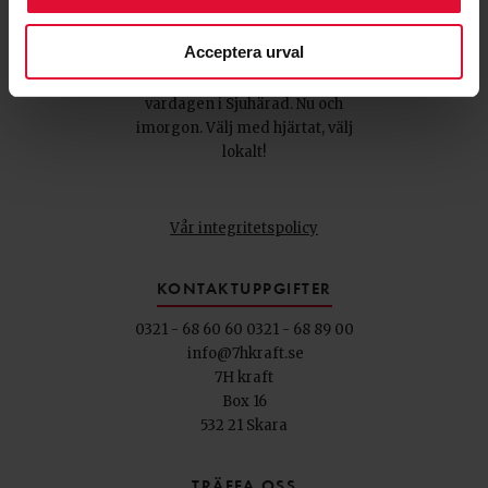
7H Kraft
är ett lokalt
Acceptera urval
elhandelsbolag som gör vårt
bästa för att ge energi till
vardagen i Sjuhärad. Nu och
imorgon. Välj med hjärtat, välj
lokalt!
Vår integritetspolicy
KONTAKTUPPGIFTER
0321 - 68 60 60
0321 - 68 89 00
info@7hkraft.se
7H kraft
Box 16
532 21 Skara
TRÄFFA OSS