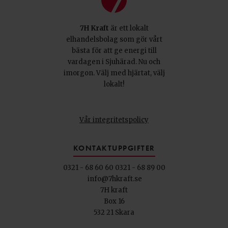
7H Kraft
är ett lokalt
elhandelsbolag som gör vårt
bästa för att ge energi till
vardagen i Sjuhärad. Nu och
imorgon. Välj med hjärtat, välj
lokalt!
Vår integritetspolicy
KONTAKTUPPGIFTER
0321 - 68 60 60
0321 - 68 89 00
info@7hkraft.se
7H kraft
Box 16
532 21 Skara