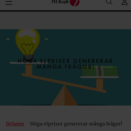
Medelspotpris (1/08-7/08 (SE3):
Spotpris just nu:
22
Aktuella elpriser
30.93 öre/kWh
öre/kWh
HÖGA ELPRISER GENERERAR
MÅNGA FRÅGOR!
Nyheter
Höga elpriser genererar många frågor!
/