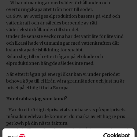
– Vi har utmaningar med väderförhållanden och
överföringskapacitet från norr till söder.
Ca 60% av Sveriges elproduktion baseras på Vind och
vattenkraft och är således beroende av rätt
väderleksförhållanden till stor del.
Under de senaste veckorna har det varit lite för lite vind
och likaså hade vi utmaningar med vattenkraften där
kylan skapade isbildning för snabbt.
Kylan slog till och efterfrågan på el ökade och
elproduktionen hängde således inte med.
När efterfrågan på energi ökar kan vi under perioder
behöva köpa till el ifrån våra grannländer och just nu är
priset på el högt i hela Europa.
Hur drabbas jag som kund?
-Har du ett rörligt elprisavtal som baseras på spotprisets
månadsmedelvärde kommer du märka av ett högre pris
per kWh på din nästa faktura.
Har du istället ett fast elpris per kWh så fungerar det precis
som tidigare, du betalar ett fast pris per kWh som du