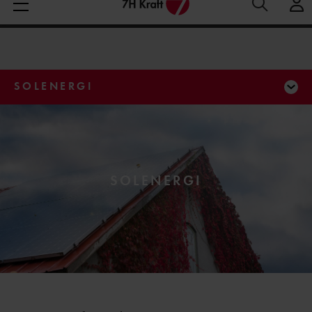
Medelspotpris (1/08-8/08 (SE3):
Spotpris just nu:
7
Aktuella elpriser
28.06 öre/kWh
öre/kWh
SOLENERGI
SOLENERGI