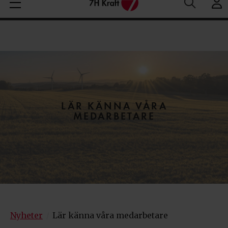
Medelspotpris (1/08-8/08 (SE3):
Spotpris just nu:
1
Aktuella elpriser
28.06 öre/kWh
öre/kWh
LÄR KÄNNA VÅRA
MEDARBETARE
Nyheter
Lär känna våra medarbetare
/