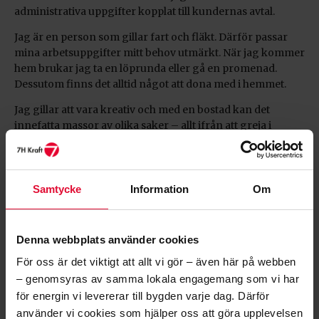
administrativa uppgifter kopplat till kundernas avtal.
Jag är en person som gillar fart och fläkt. Därför passar
mina arbetsuppgifter mitt behov utmärkt. När jag kommer
hem brukar jag ta en löprunda eller gå en promenad.
Dessutom finns det alltid något att dona med i hemmet.
Jag gillar att vara kreativ och med en bostad kan det
innefatta massor av olika saker – allt ifrån att greja i
trädgården till att pyssla med någon detalj i hemmet. Det
är så jag tankar energi, samtidigt som jag gosar med mina
två katter.
Samtycke
Information
Om
Jag heter Johanna och jobbar på backoffice på 7H Kraft. Min
kraft kommer härifrån.
Denna webbplats använder cookies
För oss är det viktigt att allt vi gör – även här på webben
– genomsyras av samma lokala engagemang som vi har
för energin vi levererar till bygden varje dag. Därför
använder vi cookies som hjälper oss att göra upplevelsen