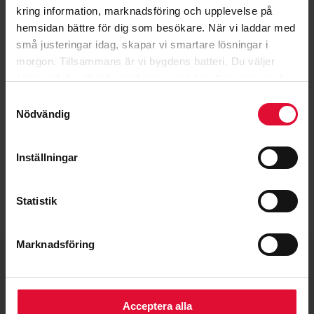
kring information, marknadsföring och upplevelse på
hemsidan bättre för dig som besökare. När vi laddar med
små justeringar idag, skapar vi smartare lösningar i
morgon.
Tillsammans är vi bygdens batteri.
Du väljer
själv vad du vill dela med oss – och kan läsa mer om hur
vi arbetar med cookies
här
.
Samtyckesval
Nödvändig
Inställningar
Statistik
Marknadsföring
Acceptera alla