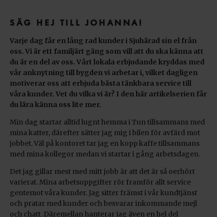
SÄG HEJ TILL JOHANNA!
Varje dag får en lång rad kunder i Sjuhärad sin el från
oss. Vi är ett familjärt gäng som vill att du ska känna att
du är en del av oss. Vårt lokala erbjudande kryddas med
vår anknytning till bygden vi arbetar i, vilket dagligen
motiverar oss att erbjuda bästa tänkbara service till
våra kunder. Vet du vilka vi är? I den här artikelserien får
du lära känna oss lite mer.
Min dag startar alltid lugnt hemma i Tun tillsammans med
mina katter, därefter sätter jag mig i bilen för avfärd mot
jobbet. Väl på kontoret tar jag en kopp kaffe tillsammans
med mina kollegor medan vi startar i gång arbetsdagen.
Det jag gillar mest med mitt jobb är att det är så oerhört
varierat. Mina arbetsuppgifter rör framför allt service
gentemot våra kunder. Jag sitter främst i vår kundtjänst
och pratar med kunder och besvarar inkommande mejl
och chatt. Däremellan hanterar jag även en hel del