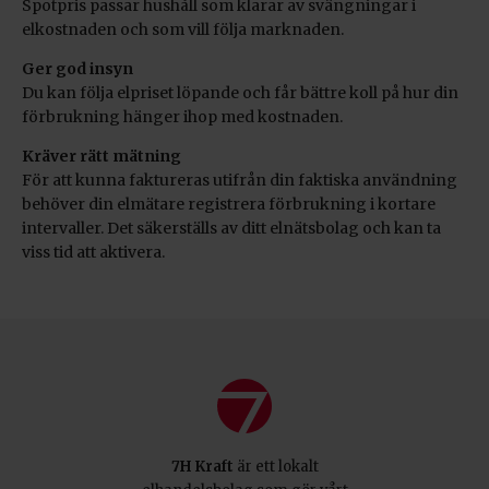
Spotpris passar hushåll som klarar av svängningar i
elkostnaden och som vill följa marknaden.
Ger god insyn
Du kan följa elpriset löpande och får bättre koll på hur din
förbrukning hänger ihop med kostnaden.
Kräver rätt mätning
För att kunna faktureras utifrån din faktiska användning
behöver din elmätare registrera förbrukning i kortare
intervaller. Det säkerställs av ditt elnätsbolag och kan ta
viss tid att aktivera.
7H Kraft
är ett lokalt