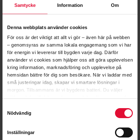
Samtycke
Information
Om
En viktig förklaring är att en allt större del av elen
kommer från vind- och solkraft, som är väderberoende.
När produktionen varierar, varierar också priset.
Denna webbplats använder cookies
Det betyder att elpriset behöver följas löpande och att
För oss är det viktigt att allt vi gör – även här på webben
gamla tumregler inte alltid gäller längre.
– genomsyras av samma lokala engagemang som vi har
för energin vi levererar till bygden varje dag. Därför
använder vi cookies som hjälper oss att göra upplevelsen
kring information, marknadsföring och upplevelse på
hemsidan bättre för dig som besökare. När vi laddar med
VARFÖR VARIERAR ELPRISET?
små justeringar idag, skapar vi smartare lösningar i
Elpriset påverkas av flera olika faktorer.
morgon.
Tillsammans är vi bygdens batteri.
Du väljer
Vattentillgången i den nordiska vattenkraften,
själv vad du vill dela med oss – och kan läsa mer om hur
kärnkraftsproduktionen, väderförhållanden som
vi arbetar med cookies
här
.
Samtyckesval
temperatur och vind hör till det som spelar in.
Nödvändig
Eftersom Sverige både exporterar och importerar el är
också elpriserna i omkringliggande länder betydelsefulla.
Inställningar
Därigenom inverkar även världskonjunkturen och priset