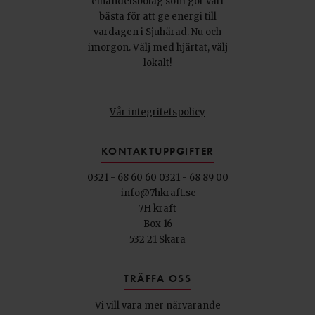
elhandelsbolag som gör vårt
bästa för att ge energi till
vardagen i Sjuhärad. Nu och
imorgon. Välj med hjärtat, välj
lokalt!
Vår integritetspolicy
KONTAKTUPPGIFTER
0321 - 68 60 60
0321 - 68 89 00
info@7hkraft.se
7H kraft
Box 16
532 21 Skara
TRÄFFA OSS
Vi vill vara mer närvarande