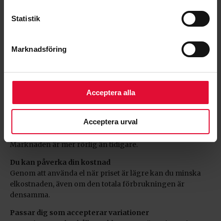
på gas och olja.
Statistik
Det enda vi kan säga säkert är att elpriset kommer att
fortsätta variera, både över tid och under dygnet.
Marknadsföring
Acceptera alla
5 SAKER ATT VETA OM SPOTPRIS
Priset varierar över dygnet
Acceptera urval
Elen är ofta billigare under perioder med lägre
efterfrågan, men prisbilden kan ändras snabbt.
Marknaden är mer rörlig än tidigare.
Du kan påverka din kostnad
Genom att använda el när priset är lägre kan du minska
elkostnaden, även om den totala förbrukningen är
densamma.
Passar dig som accepterar variationer