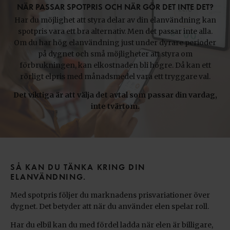
NÄR PASSAR SPOTPRIS OCH NÄR GÖR DET INTE DET?
Har du möjlighet att styra delar av din elanvändning kan
spotpris vara ett bra alternativ. Men det passar inte alla.
Om du har hög elanvändning just under dyrare perioder
på dygnet och små möjligheter att styra om
förbrukningen, kan elkostnaden bli högre. Då kan ett
rörligt elpris med månadsmedel vara ett tryggare val.
Det viktiga är att välja det avtal som passar din vardag,
inte tvärtom.
SÅ KAN DU TÄNKA KRING DIN
ELANVÄNDNING.
Med spotpris följer du marknadens prisvariationer över
dygnet. Det betyder att när du använder elen spelar roll.
Har du elbil kan du med fördel ladda när elen är billigare,