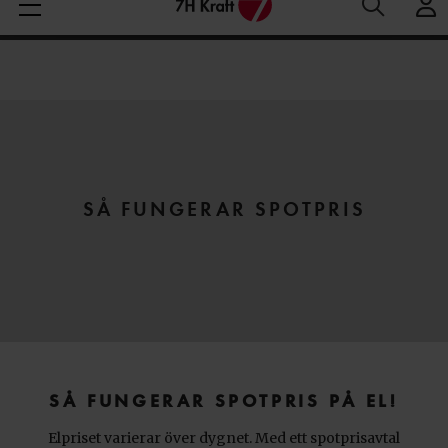
Medelspotpris (1/08-8/08 (SE3):
Spotpris just nu:
44
Aktuella elpriser
28.06 öre/kWh
öre/kWh
SÅ FUNGERAR SPOTPRIS
SÅ FUNGERAR SPOTPRIS PÅ EL!
Elpriset varierar över dygnet. Med ett spotprisavtal