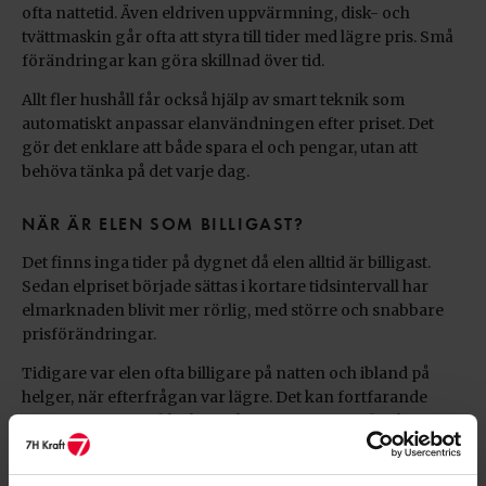
ofta nattetid. Även eldriven uppvärmning, disk- och
tvättmaskin går ofta att styra till tider med lägre pris. Små
förändringar kan göra skillnad över tid.
Allt fler hushåll får också hjälp av smart teknik som
automatiskt anpassar elanvändningen efter priset. Det
gör det enklare att både spara el och pengar, utan att
behöva tänka på det varje dag.
NÄR ÄR ELEN SOM BILLIGAST?
Det finns inga tider på dygnet då elen alltid är billigast.
Sedan elpriset började sättas i kortare tidsintervall har
elmarknaden blivit mer rörlig, med större och snabbare
prisförändringar.
Tidigare var elen ofta billigare på natten och ibland på
helger, när efterfrågan var lägre. Det kan fortfarande
stämma, men inte lika konsekvent som förr. I dag kan
priset vara lågt mitt på dagen och högt nattetid, beroende
på hur tillgång och efterfrågan ser ut just då.