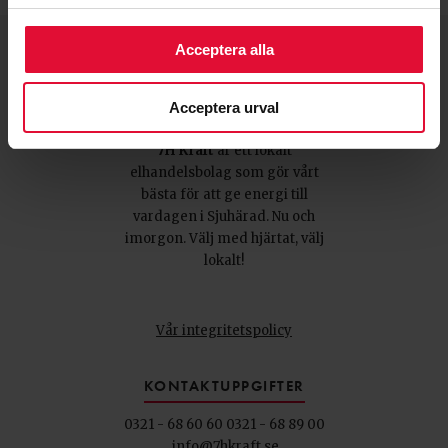
Acceptera alla
Acceptera urval
7H Kraft
är ett lokalt
elhandelsbolag som gör vårt
bästa för att ge energi till
vardagen i Sjuhärad. Nu och
imorgon. Välj med hjärtat, välj
lokalt!
Vår integritetspolicy
KONTAKTUPPGIFTER
0321 - 68 60 60
0321 - 68 89 00
info@7hkraft.se