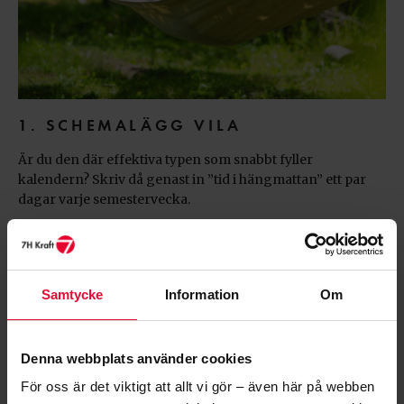
1. SCHEMALÄGG VILA
Är du den där effektiva typen som snabbt fyller
kalendern? Skriv då genast in ”tid i hängmattan” ett par
dagar varje semestervecka.
2. BESÖKSFÖRBUD
Har du stor släkt? många vänner? och till på köpet ett
riktigt bra sommarställe många vill besöka?
Samtycke
Information
Om
inför besöksförbud under en eller ett par semesterveckor
så du slipper passa upp på fler än just dig själv.
Denna webbplats använder cookies
3. KICKSTARTA
För oss är det viktigt att allt vi gör – även här på webben
Börja dagen med en lång och stillsam frukost, är det sen