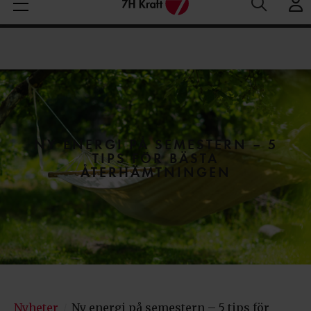
Medelspotpris (1/08-10/08 (SE3):
Spotpris just nu:
14
Aktuella elpriser
23.8 öre/kWh
öre/kWh
NY ENERGI PÅ SEMESTERN – 5
TIPS FÖR BÄSTA
ÅTERHÄMTNINGEN
Nyheter
Ny energi på semestern – 5 tips för
/