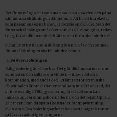
Det finns många sätt som man kan spara på elen och på så
sätt minska elräkningen där hemma. Att ha ett bra elavtal
som passar ens egna behov, är förstås en del i det. Men det
finns också många småsaker som du själv kan göra, redan
i dag, för att ditt hem ska bli tätare och förbruka mindre el.
Vi har listat tre tips som du kan göra nu i vår och sommar
för att elräkningen ska bli mindre i vinter.
Se över isoleringen
Dålig isolering är sällan bra. Det gör ditt hus varmare om
sommaren och kallare om vintern – ingen jättebra
kombination, med andra ord. Ett lätt sätt för att minska
elkostnaden är om du har en vind som inte är isolerad, det
är inte ovanligt. Tilläggsisolering är ett sätt som kan
minska uppvärmningskostnaderna, och det rejält. Upp till
25 procent kan du spara i kostnader för uppvärmning,
även om själva isoleringsarbetet kan kosta några kronor
så får du snabbt igen pengarna.