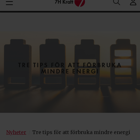
Medelspotpris (1/08-9/08 (SE3):
Spotpris just nu:
6
Aktuella elpriser
25.37 öre/kWh
öre/kWh
TRE TIPS FÖR ATT FÖRBRUKA
MINDRE ENERGI
Nyheter
Tre tips för att förbruka mindre energi
/